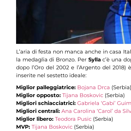
L’aria di festa non manca anche in casa Ita
la medaglia di Bronzo. Per
Sylla
c’è una dop
dopo l’Oro del 2002 e l’Argento del 2018)
inserite nel sestetto ideale:
Miglior palleggiatrice:
Bojana Drca
(Serbia
Miglior opposto:
Tijana Boskovic
(Serbia)
Migliori schiacciatrici:
Gabriela ‘Gabi’ Gui
Migliori centrali:
Ana Carolina ‘Carol’ da Sil
Miglior libero:
Teodora Pusic
(Serbia)
MVP:
Tijana Boskovic
(Serbia)