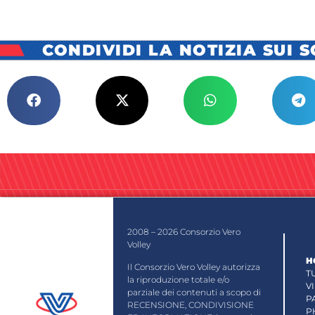
CONDIVIDI LA NOTIZIA SUI 
2008 – 2026 Consorzio Vero
Volley
H
Il Consorzio Vero Volley autorizza
T
la riproduzione totale e/o
V
parziale dei contenuti a scopo di
P
RECENSIONE, CONDIVISIONE
P