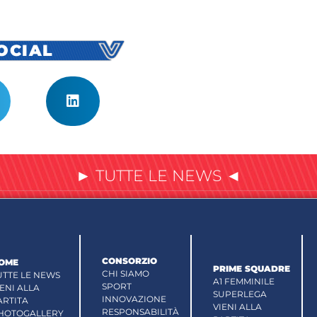
SOCIAL
► TUTTE LE NEWS ◄
CONSORZIO
OME
PRIME SQUADRE
CHI SIAMO
UTTE LE NEWS
A1 FEMMINILE
SPORT
IENI ALLA
SUPERLEGA
INNOVAZIONE
ARTITA
VIENI ALLA
RESPONSABILITÀ
HOTOGALLERY