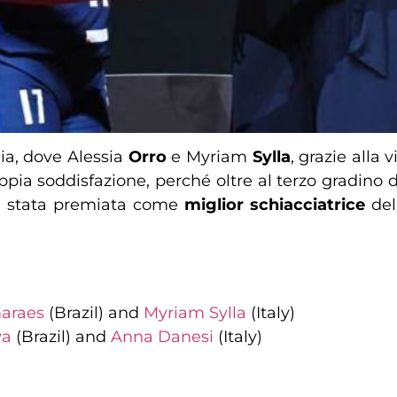
lia, dove Alessia
Orro
e Myriam
Sylla
, grazie alla
pia soddisfazione, perché oltre al terzo gradino 
 è stata premiata come
miglior
schiacciatrice
del
)
maraes
(Brazil) and
Myriam Sylla
(Italy)
va
(Brazil) and
Anna Danesi
(Italy)