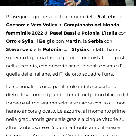
Prosegue a gonfie vele il cammino delle
5 atlete
del
Consorzio Vero Volley
al
Campionato del Mondo
femminile
2022
di
Paesi Bassi
e
Polonia
. L’
Italia
con
Orro
e
Sylla
, il
Belgio
con
Martin
, la
Serbia
con
Stevanovic
e la
Polonia
con
Stysiak
, infatti, hanno
superato la prima fase a gironi e conquistato un posto
nella seconda, che prevede ora due pool separate (E,
quella delle italiane, ed F) da otto squadre l’una.
Le nazionali in corsa per il titolo iridato si portano
dietro le vittorie e i punti ottenuti nel primo blocco del
torneo e affronteranno solo le squadre contro cui non
hanno ancora giocato. Le azzurre, al momento prime
nella graduatoria generale grazie a cinque vittorie su
altrettante uscite e 15 punti, affronteranno il Brasile, il
Giappone, l’Argentina e la Cina. Le prime quattro