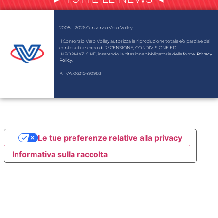
2008 – 2026 Consorzio Vero Volley
Il Consorzio Vero Volley autorizza la riproduzione totale e/o parziale dei
contenuti a scopo di RECENSIONE, CONDIVISIONE ED
INFORMAZIONE, inserendo la citazione obbligatoria della fonte.
Privacy
Policy
.
P. IVA: 06315490968
Le tue preferenze relative alla privacy
Informativa sulla raccolta