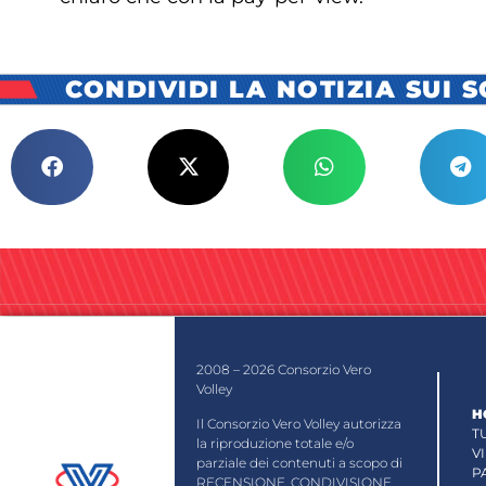
CONDIVIDI LA NOTIZIA SUI 
2008 – 2026 Consorzio Vero
Volley
H
Il Consorzio Vero Volley autorizza
T
la riproduzione totale e/o
V
parziale dei contenuti a scopo di
P
RECENSIONE, CONDIVISIONE