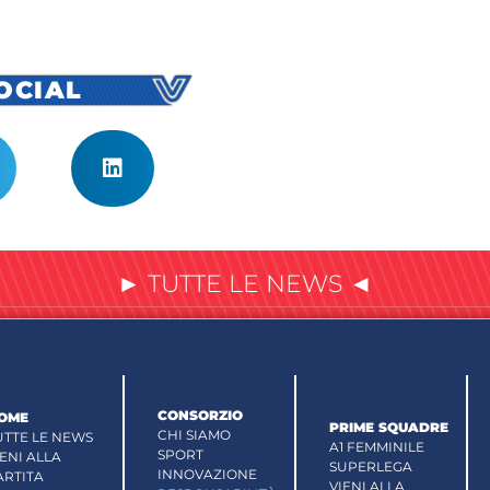
SOCIAL
► TUTTE LE NEWS ◄
CONSORZIO
OME
PRIME SQUADRE
CHI SIAMO
UTTE LE NEWS
A1 FEMMINILE
SPORT
IENI ALLA
SUPERLEGA
INNOVAZIONE
ARTITA
VIENI ALLA