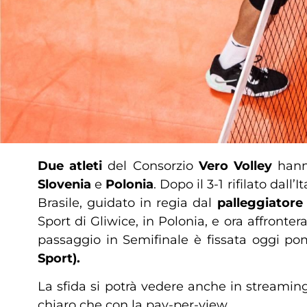
Due
atleti
del Consorzio
Vero Volley
hann
Slovenia
e
Polonia
. Dopo il 3-1 rifilato dall’
Brasile, guidato in regia dal
palleggiatore
Sport di Gliwice, in Polonia, e ora affronter
passaggio in Semifinale è fissata oggi pom
Sport).
La sfida si potrà vedere anche in streaming
chiaro che con la pay-per-view.