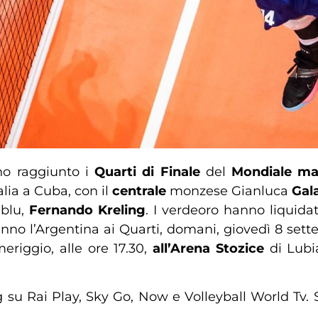
o raggiunto i
Quarti di Finale
del
Mondiale ma
Italia a Cuba, con il
centrale
monzese Gianluca
Gal
blu,
Fernando
Kreling
. I verdeoro hanno liquidat
anno l’Argentina ai Quarti, domani, giovedì 8 settemb
eriggio, alle ore 17.30,
all’Arena
Stozice
di Lubi
 su Rai Play, Sky Go, Now e Volleyball World Tv. Sa