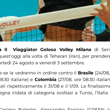
la Il Viaggiator Goloso Volley Milano
di Seri
uest’oggi alla volta di Teheran (Iran), per prender
rtedì 24 agosto a venerdì 3 settembre.
 se la vedranno in ordine contro il
Brasile
(24/08,
08:30 italiane) e
Colombia
(27/08, ore 08:30 italia
nali rispettivamente il 31/08 e il 1/09. Le finaliss
egna iridata di categoria svoltasi a Tunisi, l’Ita
osimo Balestra, Alessandro Fanizza (GREEN V