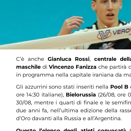
C’è anche
Gianluca Rossi
,
centrale del
maschile
di
Vincenzo Fanizza
che partirà q
in programma nella capitale iraniana da ma
Gli azzurrini sono stati inseriti nella
Pool B
e
ore 14:30 italiane),
Bielorussia
(26/08, ore 
30/08, mentre i quarti di finale e le semifi
due anni fa, nell’ultima edizione della rass
d’Oro davanti alla Russia e all’Argentina.
Questo l’elenco degli atleti convocati:
C