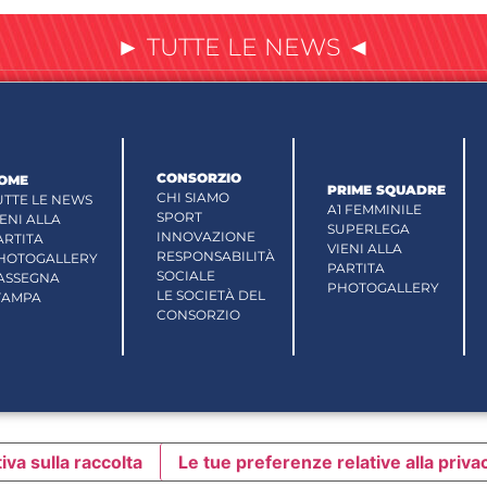
► TUTTE LE NEWS ◄
CONSORZIO
OME
PRIME SQUADRE
CHI SIAMO
UTTE LE NEWS
A1 FEMMINILE
SPORT
IENI ALLA
SUPERLEGA
INNOVAZIONE
ARTITA
VIENI ALLA
RESPONSABILITÀ
HOTOGALLERY
PARTITA
SOCIALE
ASSEGNA
PHOTOGALLERY
LE SOCIETÀ DEL
TAMPA
CONSORZIO
iva sulla raccolta
Le tue preferenze relative alla priva