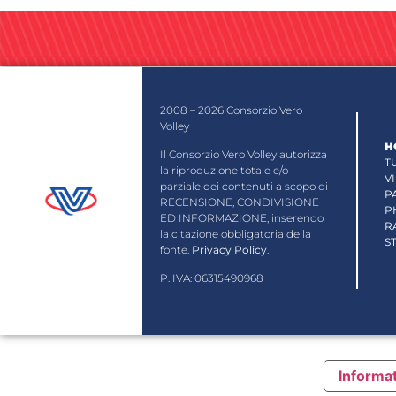
2008 – 2026 Consorzio Vero
Volley
H
Il Consorzio Vero Volley autorizza
T
la riproduzione totale e/o
V
parziale dei contenuti a scopo di
P
RECENSIONE, CONDIVISIONE
P
ED INFORMAZIONE, inserendo
R
la citazione obbligatoria della
S
fonte.
Privacy Policy
.
P. IVA: 06315490968
Informat