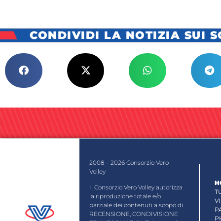
CONDIVIDI LA NOTIZIA SUI 
2008 – 2026 Consorzio Vero
Volley
H
Il Consorzio Vero Volley autorizza
T
la riproduzione totale e/o
V
parziale dei contenuti a scopo di
P
RECENSIONE, CONDIVISIONE
P