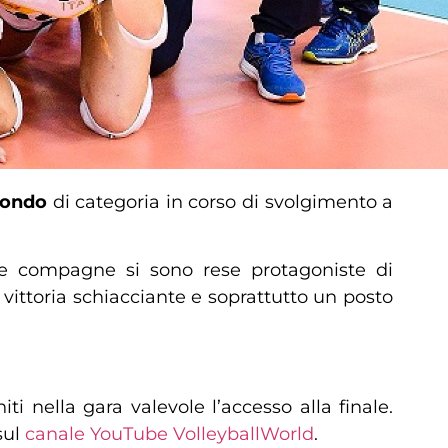
Mondo
di categoria in corso di svolgimento a
i e compagne si sono rese protagoniste di
vittoria schiacciante e soprattutto un posto
ti nella gara valevole l’accesso alla finale.
sul
canale YouTube VolleyballWorld
.