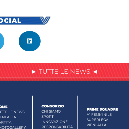
SOCIAL
► TUTTE LE NEWS ◄
CONSORZIO
OME
PRIME SQUADRE
CHI SIAMO
UTTE LE NEWS
A1 FEMMINILE
SPORT
IENI ALLA
SUPERLEGA
INNOVAZIONE
ARTITA
VIENI ALLA
RESPONSABILITÀ
HOTOGALLERY