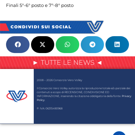
Finali 5°-6° posto e 7°-8° posto
CONDIVIDI SUI SOCIAL
► TUTTE LE NEWS ◄
2008 – 2026 Consorzio Vero Volley
Il Consorzio Vero Volley autorizza la riproduzione totale e/o parziale dei
contenuti a scopo di RECENSIONE, CONDIVISIONE ED
INFORMAZIONE, inserendo la citazione obbligatoria della fonte.
Privacy
Policy
.
P. IVA: 06315490968