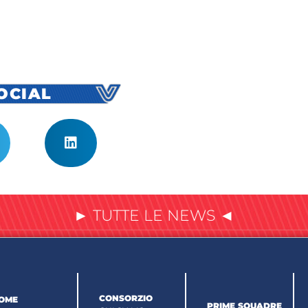
SOCIAL
► TUTTE LE NEWS ◄
CONSORZIO
OME
PRIME SQUADRE