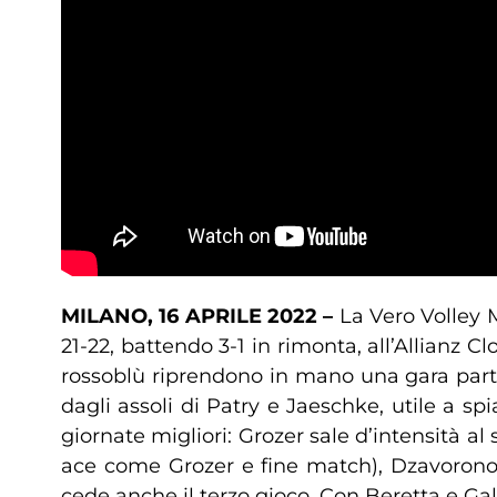
MILANO, 16 APRILE 2022 –
La Vero Volley 
21-22, battendo 3-1 in rimonta, all’Allianz C
rossoblù riprendono in mano una gara parti
dagli assoli di Patry e Jaeschke, utile a s
giornate migliori: Grozer sale d’intensità al 
ace come Grozer e fine match), Dzavoronok
cede anche il terzo gioco. Con Beretta e Ga