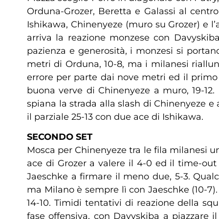
Orduna-Grozer, Beretta e Galassi al centro
Ishikawa, Chinenyeze (muro su Grozer) e l’
arriva la reazione monzese con Davyskiba e
pazienza e generosità, i monzesi si porta
metri di Orduna, 10-8, ma i milanesi riall
errore per parte dai nove metri ed il prim
buona verve di Chinenyeze a muro, 19-12. D
spiana la strada alla slash di Chinenyeze e 
il parziale 25-13 con due ace di Ishikawa.
SECONDO SET
Mosca per Chinenyeze tra le fila milanesi u
ace di Grozer a valere il 4-0 ed il time-out 
Jaeschke a firmare il meno due, 5-3. Qualch
ma Milano è sempre lì con Jaeschke (10-7).
14-10. Timidi tentativi di reazione della s
fase offensiva, con Davyskiba a piazzare i