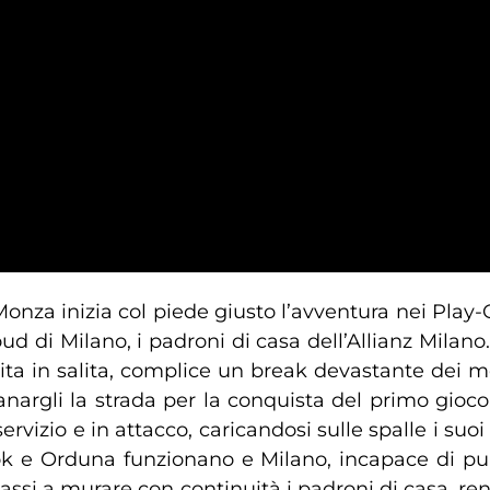
Monza inizia col piede giusto l’avventura nei Pla
loud di Milano, i padroni di casa dell’Allianz Milano
ta in salita, complice un break devastante dei 
pianargli la strada per la conquista del primo gioc
servizio e in attacco, caricandosi sulle spalle i su
 e Orduna funzionano e Milano, incapace di pung
lassi a murare con continuità i padroni di casa, re