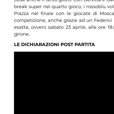
break super nel quarto gioco, i rossoblù vol
Piazza nel finale con le giocate di Mosca
competizione, anche grazie ad un Federici 
esatta, ovvero sabato 23 aprile, alle ore 
girone.
LE DICHIARAZIONI POST PARTITA