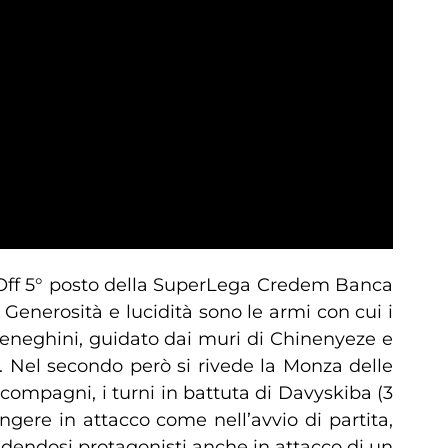
y-Off 5° posto della SuperLega Credem Banca
. Generosità e lucidità sono le armi con cui i
meneghini, guidato dai muri di Chinenyeze e
o. Nel secondo però si rivede la Monza delle
oi compagni, i turni in battuta di Davyskiba (3
ere in attacco come nell’avvio di partita,
ndendosi protagonisti anche in attacco di un