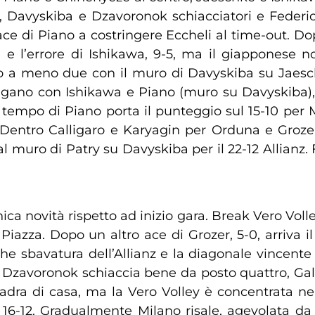
, Davyskiba e Dzavoronok schiacciatori e Federici 
ace di Piano a costringere Eccheli al time-out. Do
 l’errore di Ishikawa, 9-5, ma il giapponese no
no a meno due con il muro di Davyskiba su Jaesch
ungano con Ishikawa e Piano (muro su Davyskiba)
o tempo di Piano porta il punteggio sul 15-10 per 
entro Calligaro e Karyagin per Orduna e Grozer t
al muro di Patry su Davyskiba per il 22-12 Allianz.
nica novità rispetto ad inizio gara. Break Vero Vol
Piazza. Dopo un altro ace di Grozer, 5-0, arriva il
e sbavatura dell’Allianz e la diagonale vincente 
 Dzavoronok schiaccia bene da posto quattro, Gala
quadra di casa, ma la Vero Volley è concentrata ne
l 16-12. Gradualmente Milano risale, agevolata d