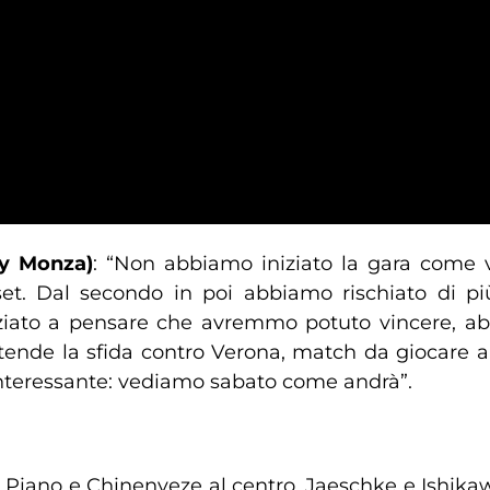
ey Monza)
: “Non abbiamo iniziato la gara come
et. Dal secondo in poi abbiamo rischiato di pi
ziato a pensare che avremmo potuto vincere, ab
ttende la sfida contro Verona, match da giocare al
interessante: vediamo sabato come andrà”.
, Piano e Chinenyeze al centro, Jaeschke e Ishika