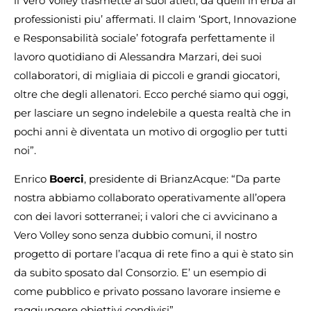
il Vero Volley trasmette ai suoi atleti, da quelli in erba ai
professionisti piu’ affermati. Il claim ‘Sport, Innovazione
e Responsabilità sociale’ fotografa perfettamente il
lavoro quotidiano di Alessandra Marzari, dei suoi
collaboratori, di migliaia di piccoli e grandi giocatori,
oltre che degli allenatori. Ecco perché siamo qui oggi,
per lasciare un segno indelebile a questa realtà che in
pochi anni è diventata un motivo di orgoglio per tutti
noi”.
Enrico
Boerci
, presidente di BrianzAcque: “Da parte
nostra abbiamo collaborato operativamente all’opera
con dei lavori sotterranei; i valori che ci avvicinano a
Vero Volley sono senza dubbio comuni, il nostro
progetto di portare l’acqua di rete fino a qui è stato sin
da subito sposato dal Consorzio. E’ un esempio di
come pubblico e privato possano lavorare insieme e
raggiungere obiettivi condivisi”.