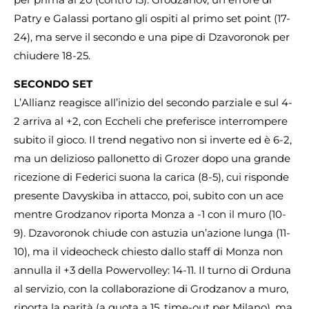
Patry e Galassi portano gli ospiti al primo set point (17-
24), ma serve il secondo e una pipe di Dzavoronok per
chiudere 18-25.
SECONDO SET
L’Allianz reagisce all’inizio del secondo parziale e sul 4-
2 arriva al +2, con Eccheli che preferisce interrompere
subito il gioco. Il trend negativo non si inverte ed è 6-2,
ma un delizioso pallonetto di Grozer dopo una grande
ricezione di Federici suona la carica (8-5), cui risponde
presente Davyskiba in attacco, poi, subito con un ace
mentre Grodzanov riporta Monza a -1 con il muro (10-
9). Dzavoronok chiude con astuzia un’azione lunga (11-
10), ma il videocheck chiesto dallo staff di Monza non
annulla il +3 della Powervolley: 14-11. Il turno di Orduna
al servizio, con la collaborazione di Grodzanov a muro,
riporta la parità (a quota a 15, time-out per Milano), ma