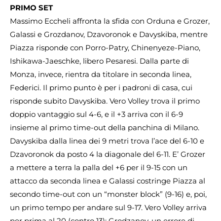
PRIMO SET
Massimo Eccheli affronta la sfida con Orduna e Grozer,
Galassi e Grozdanov, Dzavoronok e Davyskiba, mentre
Piazza risponde con Porro-Patry, Chinenyeze-Piano,
Ishikawa-Jaeschke, libero Pesaresi. Dalla parte di
Monza, invece, rientra da titolare in seconda linea,
Federici. Il primo punto è per i padroni di casa, cui
risponde subito Davyskiba. Vero Volley trova il primo
doppio vantaggio sul 4-6, e il +3 arriva con il 6-9
insieme al primo time-out della panchina di Milano.
Davyskiba dalla linea dei 9 metri trova l’ace del 6-10 e
Dzavoronok da posto 4 la diagonale del 6-11. E’ Grozer
a mettere a terra la palla del +6 per il 9-15 con un
attacco da seconda linea e Galassi costringe Piazza al
secondo time-out con un “monster block” (9-16) e, poi,
un primo tempo per andare sul 9-17. Vero Volley arriva
per prima al 20 (contro 13): Grodzanov, un errore di