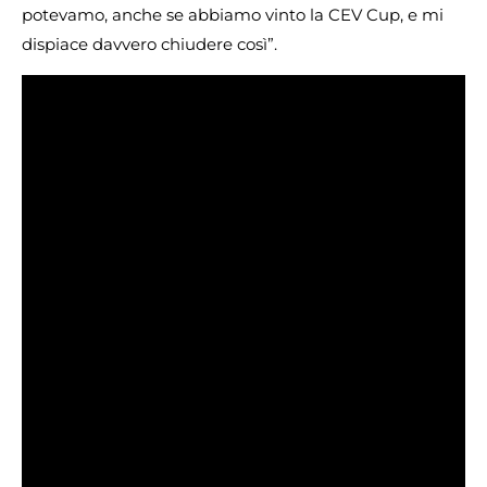
potevamo, anche se abbiamo vinto la CEV Cup, e mi
dispiace davvero chiudere così”.