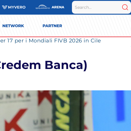
La Numia Vero Volley completa il roster: la schiacciatrice portoricana Valeria Vázquez Gomez è l’ultimo innesto di Milano per la stagione 2026/2027
 Credem Banca)