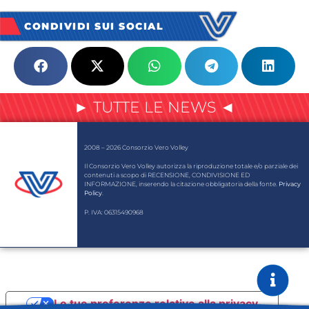
CONDIVIDI SUI SOCIAL
► TUTTE LE NEWS ◄
2008 – 2026 Consorzio Vero Volley
Il Consorzio Vero Volley autorizza la riproduzione totale e/o parziale dei
contenuti a scopo di RECENSIONE, CONDIVISIONE ED
INFORMAZIONE, inserendo la citazione obbligatoria della fonte.
Privacy
Policy
.
P. IVA: 06315490968
Le tue preferenze relative alla privacy