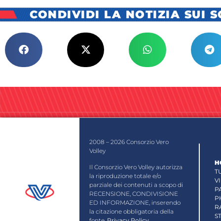
CONDIVIDI LA NOTIZIA SUI 
2008 – 2026 Consorzio Vero
Volley
H
Il Consorzio Vero Volley autorizza
T
la riproduzione totale e/o
V
parziale dei contenuti a scopo di
P
RECENSIONE, CONDIVISIONE
P
ED INFORMAZIONE, inserendo
R
la citazione obbligatoria della
S
fonte.
Privacy Policy
.