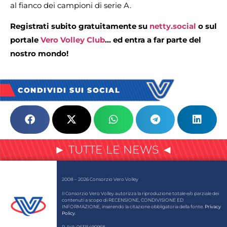
al fianco dei campioni di serie A.
Registrati subito gratuitamente su
netty.social
o sul
portale
Vero Volley Club
… ed entra a far parte del
nostro mondo!
CONDIVIDI SUI SOCIAL
► TUTTE LE NEWS ◄
2008 – 2026 Consorzio Vero Volley
Il Consorzio Vero Volley autorizza la riproduzione totale e/o parziale dei
contenuti a scopo di RECENSIONE, CONDIVISIONE ED
INFORMAZIONE, inserendo la citazione obbligatoria della fonte.
Privacy
Policy
.
P. IVA: 06315490968