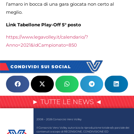
l’amaro in bocca di una gara giocata non certo al
meglio.
Link Tabellone Play-Off 5° posto
https://www.legavolley.it/calendario/?
Anno=2021&IdCampionato=850
CONDIVIDI SUI SOCIAL
► TUTTE LE NEWS ◄
2008 – 2026 Consorzio Vero Volley
Il Consorzio Vero Volley autorizza la riproduzione totale e/o parziale dei
contenuti a scopo di RECENSIONE, CONDIVISIONE ED