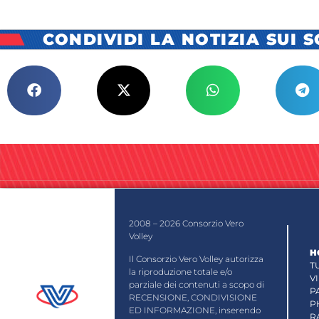
CONDIVIDI LA NOTIZIA SUI 
2008 – 2026 Consorzio Vero
Volley
H
Il Consorzio Vero Volley autorizza
T
la riproduzione totale e/o
V
parziale dei contenuti a scopo di
P
RECENSIONE, CONDIVISIONE
P
ED INFORMAZIONE, inserendo
R