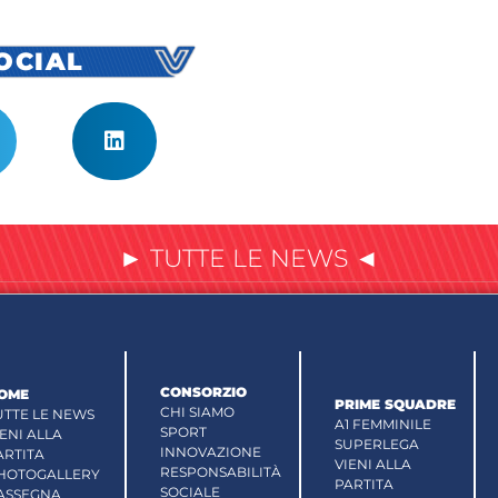
SOCIAL
► TUTTE LE NEWS ◄
CONSORZIO
OME
PRIME SQUADRE
CHI SIAMO
UTTE LE NEWS
A1 FEMMINILE
SPORT
IENI ALLA
SUPERLEGA
INNOVAZIONE
ARTITA
VIENI ALLA
RESPONSABILITÀ
HOTOGALLERY
PARTITA
SOCIALE
ASSEGNA