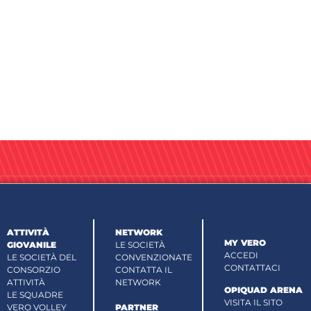
ATTIVITÀ
NETWORK
MY VERO
GIOVANILE
LE SOCIETÀ
ACCEDI
LE SOCIETÀ DEL
CONVENZIONATE
CONTATTACI
CONSORZIO
CONTATTA IL
ATTIVITÀ
NETWORK
OPIQUAD ARENA
LE SQUADRE
VISITA IL SITO
VERO VOLLEY
PARTNER