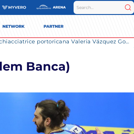
Vero Volley Monza verso la SuperLega 2026/27: il campionato cambia con l’introduzione dei Play Out
dem Banca)