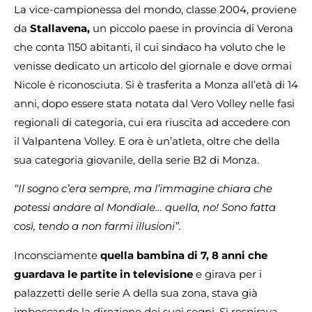
La vice-campionessa del mondo, classe 2004, proviene
da
Stallavena,
un piccolo paese in provincia di Verona
che conta 1150 abitanti, il cui sindaco ha voluto che le
venisse dedicato un articolo del giornale e dove ormai
Nicole è riconosciuta. Si è trasferita a Monza all’età di 14
anni, dopo essere stata notata dal Vero Volley nelle fasi
regionali di categoria, cui era riuscita ad accedere con
il Valpantena Volley. E ora è un’atleta, oltre che della
sua categoria giovanile, della serie B2 di Monza.
“Il sogno c’era sempre, ma l’immagine chiara che
potessi andare al Mondiale… quella, no! Sono fatta
così, tendo a non farmi illusioni”.
Inconsciamente
quella bambina di 7, 8 anni che
guardava le partite in televisione
e girava per i
palazzetti delle serie A della sua zona, stava già
imboccando la direzione dei suoi sogni. Si respirava