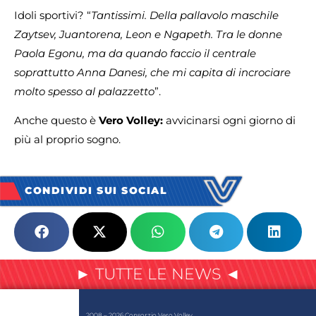
Idoli sportivi? “
Tantissimi. Della pallavolo maschile
Zaytsev, Juantorena, Leon e Ngapeth. Tra le donne
Paola Egonu, ma da quando faccio il centrale
soprattutto Anna Danesi, che mi capita di incrociare
molto spesso al palazzetto
”.
Anche questo è
Vero Volley:
avvicinarsi ogni giorno di
più al proprio sogno.
CONDIVIDI SUI SOCIAL
► TUTTE LE NEWS ◄
2008 – 2026 Consorzio Vero Volley