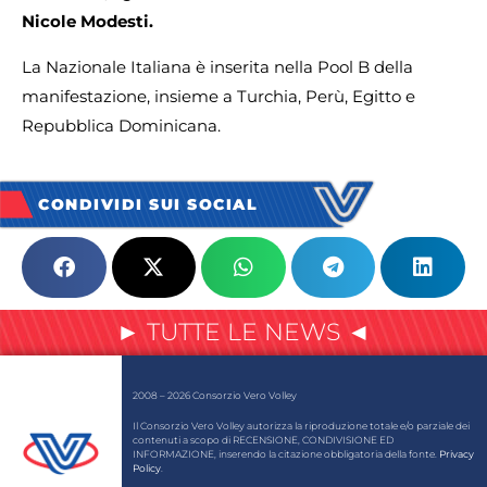
Nicole Modesti.
La Nazionale Italiana è inserita nella Pool B della
manifestazione, insieme a Turchia, Perù, Egitto e
Repubblica Dominicana.
CONDIVIDI SUI SOCIAL
► TUTTE LE NEWS ◄
2008 – 2026 Consorzio Vero Volley
Il Consorzio Vero Volley autorizza la riproduzione totale e/o parziale dei
contenuti a scopo di RECENSIONE, CONDIVISIONE ED
INFORMAZIONE, inserendo la citazione obbligatoria della fonte.
Privacy
Policy
.