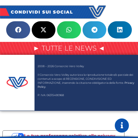
CONDIVIDI SUI SOCIAL
► TUTTE LE NEWS ◄
2008 – 2026 Consorzio Vero Volley
Il Consorzio Vero Volley autorizza la riproduzione totale e/o parziale dei
contenuti a scopo di RECENSIONE, CONDIVISIONE ED
INFORMAZIONE, inserendo la citazione obbligatoria della fonte.
Privacy
Policy
.
P. IVA: 06315490968
Le tue preferenze relative alla privacy