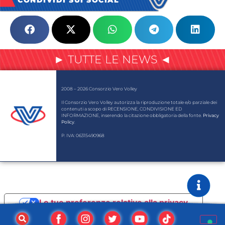
CONDIVIDI SUI SOCIAL
► TUTTE LE NEWS ◄
2008 – 2026 Consorzio Vero Volley
Il Consorzio Vero Volley autorizza la riproduzione totale e/o parziale dei
contenuti a scopo di RECENSIONE, CONDIVISIONE ED
INFORMAZIONE, inserendo la citazione obbligatoria della fonte.
Privacy
Policy
.
P. IVA: 06315490968
Le tue preferenze relative alla privacy
Informativa sulla raccolta