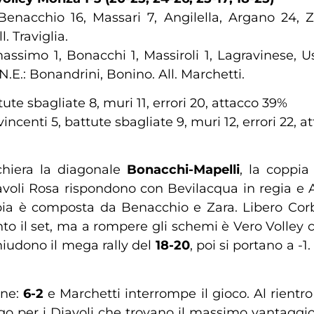
 Benacchio 16, Massari 7, Angilella, Argano 24, Z
l. Traviglia.
assimo 1, Bonacchi 1, Massiroli 1, Lagravinese, Us
 N.E.: Bonandrini, Bonino. All. Marchetti.
ute sbagliate 8, muri 11, errori 20, attacco 39%
incenti 5, battute sbagliate 9, muri 12, errori 22, 
chiera la diagonale
Bonacchi-Mapelli
, la coppi
iavoli Rosa rispondono con Bevilacqua in regia e A
ia è composta da Benacchio e Zara. Libero Corb
o il set, ma a rompere gli schemi è Vero Volley ch
hiudono il mega rally del
18-20
, poi si portano a -1
ine:
6-2
e Marchetti interrompe il gioco. Al rient
o per i Diavoli che trovano il massimo vantaggi