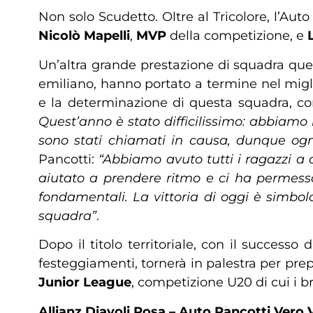
Non solo Scudetto. Oltre al Tricolore, l’Aut
Nicolò Mapelli
,
MVP
della competizione, e
Un’altra grande prestazione di squadra que
emiliano, hanno portato a termine nel miglio
e la determinazione di questa squadra,
Quest’anno è stato difficilissimo: abbiamo
sono stati chiamati in causa, dunque ogn
Pancotti:
“Abbiamo avuto tutti i ragazzi a d
aiutato a prendere ritmo e ci ha permesso 
fondamentali. La vittoria di oggi è simbo
squadra”
.
Dopo il titolo territoriale, con il successo d
festeggiamenti, tornerà in palestra per pr
Junior League
, competizione U20 di cui i b
Allianz Diavoli Rosa – Auto Pancotti Vero V