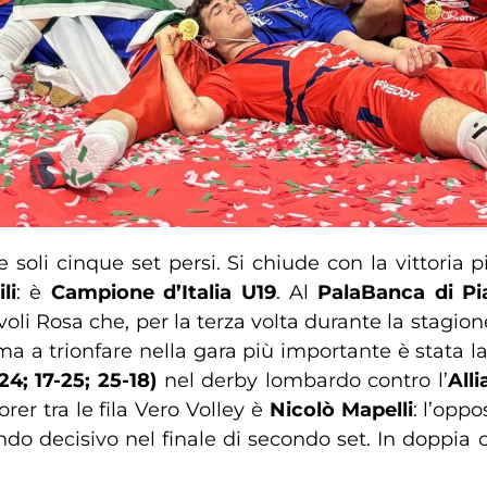
e soli cinque set persi. Si chiude con la vittoria pi
li
: è
Campione d’Italia U19
. Al
PalaBanca di Pi
voli Rosa che, per la terza volta durante la stagion
ti, ma a trionfare nella gara più importante è stata
24; 17-25; 25-18)
nel derby lombardo contro l’
All
orer tra le fila Vero Volley è
Nicolò Mapelli
: l’opp
ndo decisivo nel finale di secondo set. In doppia