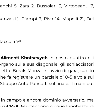
anchi 5, Zara 2, Bussolari 3, Virtopeanu 7,
anza (L), Ciampi 9, Piva 14, Mapelli 21, Del
attacco 44%
a
Alimenti-Khotsevych
in posto quattro e i
rgano sulla sua diagonale, gli schiacciatori
etta. Break Monza in avvio di gara, subito
e fa registrare un parziale di 0-5 e vola sul
. Strappo Auto Pancotti sul finale: il mani out
ro in campo è ancora dominio avversario, ma
o sul
14-8
. Mantengono cinque lunghezze di