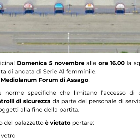
icina!
Domenica 5 novembre
alle
ore 16.00
la s
ta di andata di Serie A1 femminile.
l
Mediolanum Forum di Assago
.
e norme specifiche che limitano l’accesso di o
trolli di sicurezza
da parte del personale di servi
ggetti alla fine della partita.
no del palazzetto
è
vietato
portare:
 vetro