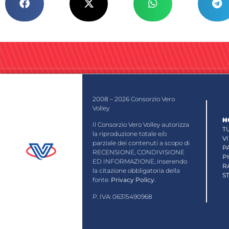
2008 – 2026 Consorzio Vero
Volley
H
Il Consorzio Vero Volley autorizza
T
la riproduzione totale e/o
V
parziale dei contenuti a scopo di
P
RECENSIONE, CONDIVISIONE
P
ED INFORMAZIONE, inserendo
R
la citazione obbligatoria della
S
fonte.
Privacy Policy
.
P. IVA: 06315490968