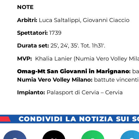
NOTE
Arbitri:
Luca Saltalippi, Giovanni Ciaccio
Spettatori:
1739
Durata set:
25′, 24′, 35′. Tot. 1h31′.
MVP:
Khalia Lanier (Numia Vero Volley Mil
Omag-Mt San Giovanni in Marignano
:
bat
Numia Vero Volley Milano:
battute vincenti 
Impianto:
Palasport di Cervia – Cervia
CONDIVIDI LA NOTIZIA SUI 