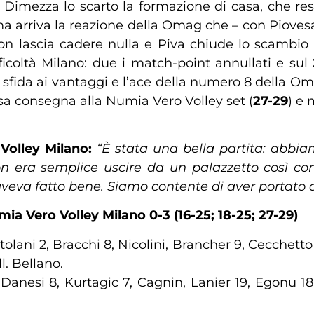
 Dimezza lo scarto la formazione di casa, che re
ma arriva la reazione della Omag che – con Piovesa
non lascia cadere nulla e Piva chiude lo scambio 
icoltà Milano: due i match-point annullati e sul
a sfida ai vantaggi e l’ace della numero 8 della Om
asa consegna alla Numia Vero Volley set (
27-29
) e 
Volley Milano:
“È stata una bella partita: abbia
era semplice uscire da un palazzetto così con l
eva fatto bene. Siamo contente di aver portato a c
 Vero Volley Milano 0-3 (16-25; 18-25; 27-29)
tolani 2, Bracchi 8, Nicolini, Brancher 9, Cecchetto 
l. Bellano.
 Danesi 8, Kurtagic 7, Cagnin, Lanier 19, Egonu 18, 