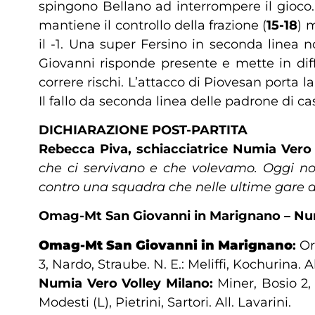
spingono Bellano ad interrompere il gioco.
mantiene il controllo della frazione (
15-18
) 
il -1. Una super Fersino in seconda linea 
Giovanni risponde presente e mette in diff
correre rischi. L’attacco di Piovesan porta l
Il fallo da seconda linea delle padrone di c
DICHIARAZIONE POST-PARTITA
Rebecca Piva, schiacciatrice Numia Vero 
che ci servivano e che volevamo. Oggi non 
contro una squadra che nelle ultime gare av
Omag-Mt San Giovanni in Marignano – Numia
Omag-Mt San Giovanni in Marignano
:
Or
3, Nardo, Straube. N. E.: Meliffi, Kochurina. Al
Numia Vero Volley Milano:
Miner, Bosio 2,
Modesti (L), Pietrini, Sartori. All. Lavarini.