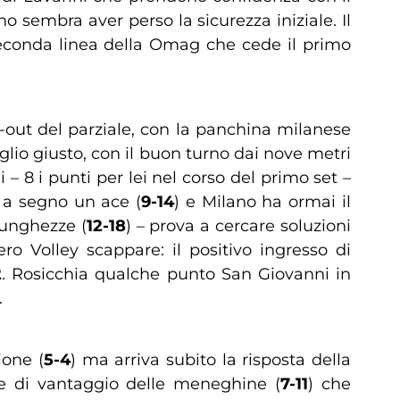
o sembra aver perso la sicurezza iniziale. Il
a seconda linea della Omag che cede il primo
-out del parziale, con la panchina milanese
glio giusto, con il buon turno dai nove metri
 8 i punti per lei nel corso del primo set –
e a segno un ace (
9-14
) e Milano ha ormai il
lunghezze (
12-18
) – prova a cercare soluzioni
o Volley scappare: il positivo ingresso di
2
. Rosicchia qualche punto San Giovanni in
.
ione (
5-4
) ma arriva subito la risposta della
ze di vantaggio delle meneghine (
7-11
) che