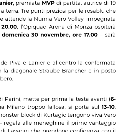
anier
, premiata
MVP
di partita, autrice di 19
 terra. Tre punti preziosi per le rosablu che
che attende la Numia Vero Volley, impegnata
 20.00
, l’Opiquad Arena di Monza ospiterà
–
domenica 30 novembre, ore 17.00
– sarà
nde Piva e Lanier e al centro la confermata
n la diagonale Straube-Brancher e in posto
ibero.
i Parini, mette per prima la testa avanti (
6-
 Milano troppo fallosa, si porta sul
13-10
,
 monster block di Kurtagic tengono viva Vero
r – regala alle meneghine il primo vantaggio
 di Lavarini che prendono confidenza con il