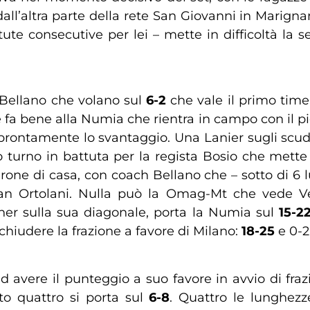
dall’altra parte della rete San Giovanni in Marignan
ttute consecutive per lei – mette in difficoltà l
 Bellano che volano sul
6-2
che vale il primo time
 fa bene alla Numia che rientra in campo con il pi
prontamente lo svantaggio. Una Lanier sugli scudi –
mo turno in battuta per la regista Bosio che mett
rone di casa, con coach Bellano che – sotto di 6 
an Ortolani. Nulla può la Omag-Mt che vede Ver
ner sulla sua diagonale, porta la Numia sul
15-2
hiudere la frazione a favore di Milano:
18-25
e 0-2
 avere il punteggio a suo favore in avvio di fraz
o quattro si porta sul
6-8
. Quattro le lunghez