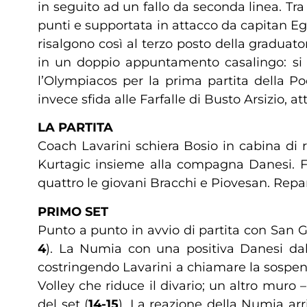
in seguito ad un fallo da seconda linea. Tr
punti e supportata in attacco da capitan Ego
risalgono così al terzo posto della gradua
in un doppio appuntamento casalingo: si 
l’Olympiacos per la prima partita della
invece sfida alle Farfalle di Busto Arsizio, a
LA PARTITA
Coach Lavarini schiera Bosio in cabina di 
Kurtagic insieme alla compagna Danesi. Fe
quattro le giovani Bracchi e Piovesan. Repar
PRIMO SET
Punto a punto in avvio di partita con San Gi
4
). La Numia con una positiva Danesi dal
costringendo Lavarini a chiamare la sospens
Volley che riduce il divario; un altro muro
del set (
14-15
). La reazione della Numia ar