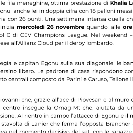
a le fila meneghine, ottima prestazione di
Khalia
L
nu, anche lei in doppia cifra con 18 palloni messi a
toria con 26 punti. Una settimana intensa quella 
inizia
mercoledì 26 novembre
quando, alle
ore
 Pool C di CEV Champions League. Nel weekend 
ttese all’Allianz Cloud per il derby lombardo.
regia e capitan Egonu sulla sua diagonale, le ba
rsino libero. Le padrone di casa rispondono co
to centrali composto da Parini e Caruso, Tellone l
ovanni che, grazie all’ace di Piovesan e al muro d
 centro insegue la Omag-Mt che, aiutata da una
ione. Al rientro in campo l’attacco di Egonu e il
 – stavolta di Lanier che ferma l’opposta Branche
riva nel momento decisivo del set, con le ragazze