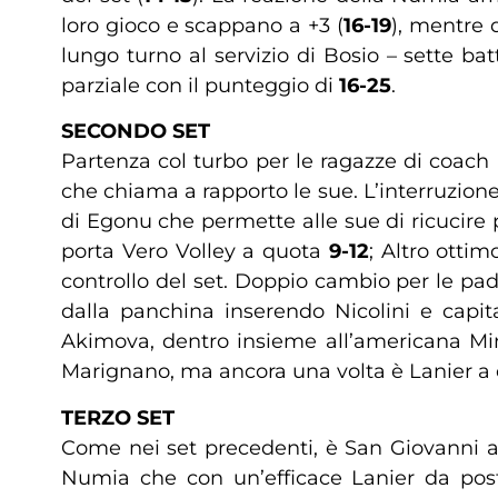
loro gioco e scappano a +3 (
16-19
), mentre 
lungo turno al servizio di Bosio – sette ba
parziale con il punteggio di
16-25
.
SECONDO SET
Partenza col turbo per le ragazze di coach
che chiama a rapporto le sue. L’interruzione
di Egonu che permette alle sue di ricucire 
porta Vero Volley a quota
9-12
; Altro otti
controllo del set. Doppio cambio per le pad
dalla panchina inserendo Nicolini e capit
Akimova, dentro insieme all’americana Mi
Marignano, ma ancora una volta è Lanier a c
TERZO SET
Come nei set precedenti, è San Giovanni ad
Numia che con un’efficace Lanier da post