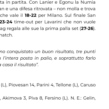
sta in partita. Con Lanier e Egonu la Numia
n e una difesa ritrovata – non molla e trova
che vale il
18-22
per Milano. Sul finale San
23-24
time-out per Lavarini che non vuole
ag regala alle sue la prima palla set (
27-26
).
match.
mo conquistato un buon risultato, tre punti
’intera posta in palio, e soprattutto farlo
asa il risultato”.
(L), Piovesan 14, Parini 4, Tellone (L), Caruso
Akimova 3, Piva 8, Fersino (L). N. E.: Gelin,