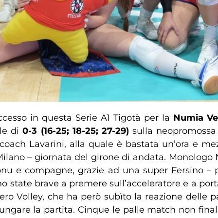
cesso in questa Serie A1 Tigotà per la
Numia Ve
ale di
0-3 (16-25; 18-25; 27-29)
sulla neopromoss
oach Lavarini, alla quale è bastata un’ora e mezza
Milano – giornata del girone di andata. Monologo 
onu e compagne, grazie ad una super Fersino – 
no state brave a premere sull’acceleratore e a port
ero Volley, che ha però subìto la reazione delle 
lungare la partita. Cinque le palle match non final