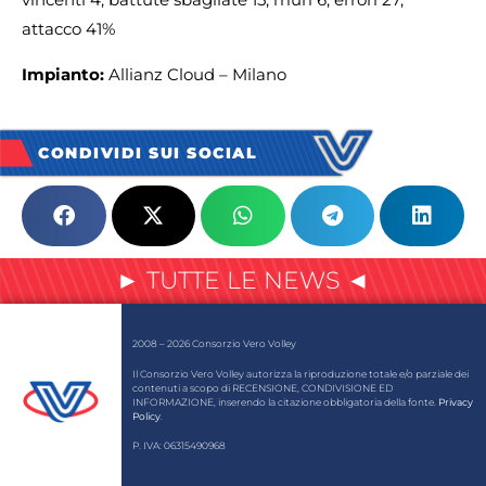
attacco 41%
Impianto:
Allianz Cloud – Milano
CONDIVIDI SUI SOCIAL
► TUTTE LE NEWS ◄
2008 – 2026 Consorzio Vero Volley
Il Consorzio Vero Volley autorizza la riproduzione totale e/o parziale dei
contenuti a scopo di RECENSIONE, CONDIVISIONE ED
INFORMAZIONE, inserendo la citazione obbligatoria della fonte.
Privacy
Policy
.
P. IVA: 06315490968