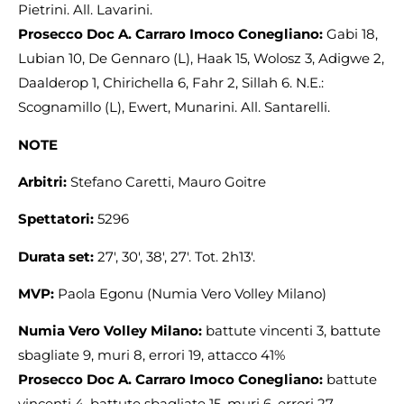
Pietrini. All. Lavarini.
Prosecco Doc A. Carraro Imoco Conegliano:
Gabi 18,
Lubian 10, De Gennaro (L), Haak 15, Wolosz 3, Adigwe 2,
Daalderop 1, Chirichella 6, Fahr 2, Sillah 6. N.E.:
Scognamillo (L), Ewert, Munarini. All. Santarelli.
NOTE
Arbitri:
Stefano Caretti, Mauro Goitre
Spettatori:
5296
Durata set:
27′, 30′, 38′, 27′. Tot. 2h13′.
MVP:
Paola Egonu (Numia Vero Volley Milano)
Numia Vero Volley Milano:
battute vincenti 3, battute
sbagliate 9, muri 8, errori 19, attacco 41%
Prosecco Doc A. Carraro Imoco Conegliano:
battute
vincenti 4, battute sbagliate 15, muri 6, errori 27,