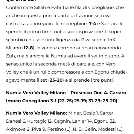
Confermate Sillah e Fahr tra le fila di Conegliano, che
anche in questa prima parte di frazione si trova
costretta ad inseguire le meneghine:
7-4
e Santarelli
spende il primo time-out a sua disposizione. Il super
scambio chiuso di intelligenza da Piva segna il +4
Milano (
12-8
); le venete corrono ai ripari reinserendo
Zuh, ma è ancora la Numia ad avere il set in pugno. A
senso unico la seconda metà di parziale, con Vero
Volley che è un rullo compressore e con Egonu chiude
agevolmente il set (
25-20
) e si prende i tre punti.
Numia Vero Volley Milano – Prosecco Doc A. Carraro
Imoco Conegliano 3-1 (22-25; 25-19; 31-29; 25-20)
Numia Vero Volley Milano:
Miner, Bosio 1, Sartori,
Danesi 6, Kurtagic 12, Cagnin, Lanier 14, Egonu 32,
Akimova 2, Piva 9, Fersino (L). N. E.: Gelin, Modesti (L),