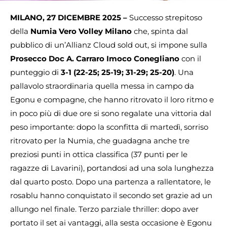
MILANO, 27 DICEMBRE 2025 –
Successo strepitoso
della
Numia Vero Volley Milano
che, spinta dal
pubblico di un’Allianz Cloud sold out, si impone sulla
Prosecco Doc A. Carraro Imoco Conegliano
con il
punteggio di
3-1 (22-25; 25-19; 31-29; 25-20)
. Una
pallavolo straordinaria quella messa in campo da
Egonu e compagne, che hanno ritrovato il loro ritmo e
in poco più di due ore si sono regalate una vittoria dal
peso importante: dopo la sconfitta di martedì, sorriso
ritrovato per la Numia, che guadagna anche tre
preziosi punti in ottica classifica (37 punti per le
ragazze di Lavarini), portandosi ad una sola lunghezza
dal quarto posto. Dopo una partenza a rallentatore, le
rosablu hanno conquistato il secondo set grazie ad un
allungo nel finale. Terzo parziale thriller: dopo aver
portato il set ai vantaggi, alla sesta occasione è Egonu