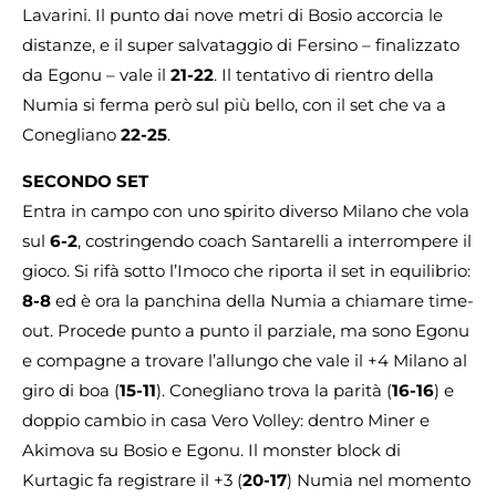
Lavarini. Il punto dai nove metri di Bosio accorcia le
distanze, e il super salvataggio di Fersino – finalizzato
da Egonu – vale il
21-22
. Il tentativo di rientro della
Numia si ferma però sul più bello, con il set che va a
Conegliano
22-25
.
SECONDO SET
Entra in campo con uno spirito diverso Milano che vola
sul
6-2
, costringendo coach Santarelli a interrompere il
gioco. Si rifà sotto l’Imoco che riporta il set in equilibrio:
8-8
ed è ora la panchina della Numia a chiamare time-
out. Procede punto a punto il parziale, ma sono Egonu
e compagne a trovare l’allungo che vale il +4 Milano al
giro di boa (
15-11
). Conegliano trova la parità (
16-16
) e
doppio cambio in casa Vero Volley: dentro Miner e
Akimova su Bosio e Egonu. Il monster block di
Kurtagic fa registrare il +3 (
20-17
) Numia nel momento