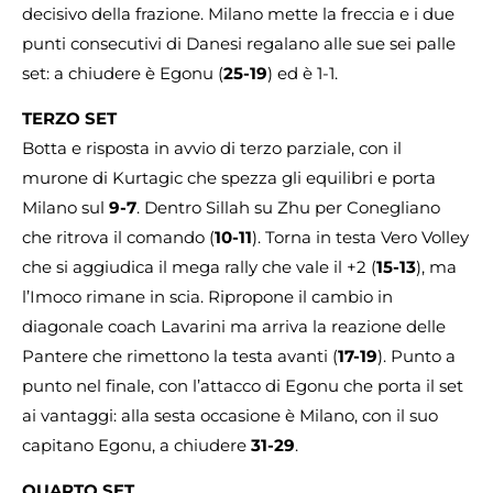
decisivo della frazione. Milano mette la freccia e i due
punti consecutivi di Danesi regalano alle sue sei palle
set: a chiudere è Egonu (
25-19
) ed è 1-1.
TERZO SET
Botta e risposta in avvio di terzo parziale, con il
murone di Kurtagic che spezza gli equilibri e porta
Milano sul
9-7
. Dentro Sillah su Zhu per Conegliano
che ritrova il comando (
10-11
). Torna in testa Vero Volley
che si aggiudica il mega rally che vale il +2 (
15-13
), ma
l’Imoco rimane in scia. Ripropone il cambio in
diagonale coach Lavarini ma arriva la reazione delle
Pantere che rimettono la testa avanti (
17-19
). Punto a
punto nel finale, con l’attacco di Egonu che porta il set
ai vantaggi: alla sesta occasione è Milano, con il suo
capitano Egonu, a chiudere
31-29
.
QUARTO SET