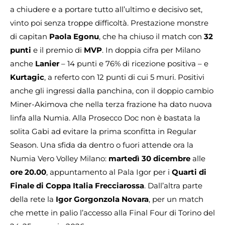
a chiudere e a portare tutto all’ultimo e decisivo set,
vinto poi senza troppe difficoltà. Prestazione monstre
di capitan
Paola Egonu
, che ha chiuso il match con
32
punti
e il premio di
MVP
. In doppia cifra per Milano
anche
Lanier
– 14 punti e 76% di ricezione positiva – e
Kurtagic
, a referto con 12 punti di cui 5 muri. Positivi
anche gli ingressi dalla panchina, con il doppio cambio
Miner-Akimova che nella terza frazione ha dato nuova
linfa alla Numia. Alla Prosecco Doc non è bastata la
solita Gabi ad evitare la prima sconfitta in Regular
Season. Una sfida da dentro o fuori attende ora la
Numia Vero Volley Milano:
martedì 30 dicembre
alle
ore 20.00
, appuntamento al Pala Igor per i
Quarti di
Finale di Coppa Italia Frecciarossa
. Dall’altra parte
della rete la
Igor Gorgonzola Novara
, per un match
che mette in palio l’accesso alla Final Four di Torino del