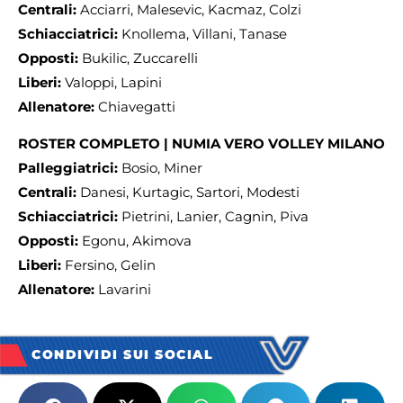
Centrali:
Acciarri, Malesevic, Kacmaz, Colzi
Schiacciatrici:
Knollema, Villani, Tanase
Opposti:
Bukilic, Zuccarelli
Liberi:
Valoppi, Lapini
Allenatore:
Chiavegatti
ROSTER COMPLETO | NUMIA VERO VOLLEY MILANO
Palleggiatrici:
Bosio, Miner
Centrali:
Danesi, Kurtagic, Sartori, Modesti
Schiacciatrici:
Pietrini, Lanier, Cagnin, Piva
Opposti:
Egonu, Akimova
Liberi:
Fersino, Gelin
Allenatore:
Lavarini
CONDIVIDI SUI SOCIAL