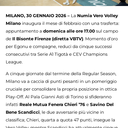
MILANO, 30 GENNAIO 2026 –
La
Numia Vero Volley
Milano
inaugura il mese di febbraio con una trasferta:
appuntamento a
domenica alle ore 17.00
sul campo
de
Il Bisonte Firenze
(diretta VBTV)
. Momento d’oro
per Egonu e compagne, reduci da cinque successi
consecutivi tra Serie A1 Tigotà e CEV Champions
League.
A cinque giornate dal termine della Regular Season,
Milano va a caccia di punti pesanti in un pomeriggio
cruciale per consolidare la propria posizione in ottica
Play-Off. Al Pala Gianni Asti di Torino si sfideranno
infatti
Reale Mutua Fenera Chieri ’76
e
Savino Del
Bene Scandicci
, le due avversarie più vicine in
classifica; Chieri, quarta a quota 47 punti, insegue la
Vero Volley, mentre Scandicci ha attualmente cinque