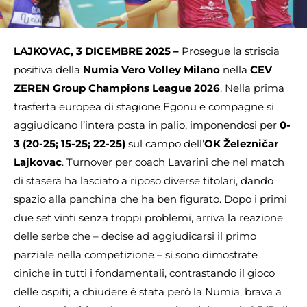
LAJKOVAC, 3 DICEMBRE 2025 –
Prosegue la striscia
positiva della
Numia Vero Volley Milano
nella
CEV
ZEREN Group Champions League 2026
. Nella prima
trasferta europea di stagione Egonu e compagne si
aggiudicano l’intera posta in palio, imponendosi per
0-
3 (20-25; 15-25; 22-25)
sul campo dell’
OK Železničar
Lajkovac
. Turnover per coach Lavarini che nel match
di stasera ha lasciato a riposo diverse titolari, dando
spazio alla panchina che ha ben figurato. Dopo i primi
due set vinti senza troppi problemi, arriva la reazione
delle serbe che – decise ad aggiudicarsi il primo
parziale nella competizione – si sono dimostrate
ciniche in tutti i fondamentali, contrastando il gioco
delle ospiti; a chiudere è stata però la Numia, brava a