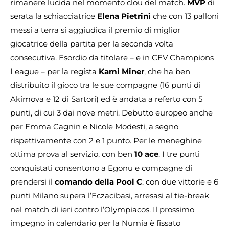
rimanere lucida nel momento clou del match.
MVP
di
serata la schiacciatrice
Elena Pietrini
che con 13 palloni
messi a terra si aggiudica il premio di miglior
giocatrice della partita per la seconda volta
consecutiva. Esordio da titolare – e in CEV Champions
League – per la regista
Kami Miner
, che ha ben
distribuito il gioco tra le sue compagne (16 punti di
Akimova e 12 di Sartori) ed è andata a referto con 5
punti, di cui 3 dai nove metri. Debutto europeo anche
per Emma Cagnin e Nicole Modesti, a segno
rispettivamente con 2 e 1 punto. Per le meneghine
ottima prova al servizio, con ben
10 ace
. I tre punti
conquistati consentono a Egonu e compagne di
prendersi il
comando della Pool C
: con due vittorie e 6
punti Milano supera l’Eczacibasi, arresasi al tie-break
nel match di ieri contro l’Olympiacos. Il prossimo
impegno in calendario per la Numia è fissato