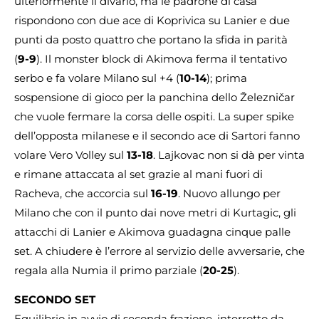
ulteriormente il divario, ma le padrone di casa
rispondono con due ace di Koprivica su Lanier e due
punti da posto quattro che portano la sfida in parità
(
9-9
). Il monster block di Akimova ferma il tentativo
serbo e fa volare Milano sul +4 (
10-14
); prima
sospensione di gioco per la panchina dello Železničar
che vuole fermare la corsa delle ospiti. La super spike
dell’opposta milanese e il secondo ace di Sartori fanno
volare Vero Volley sul
13-18
. Lajkovac non si dà per vinta
e rimane attaccata al set grazie al mani fuori di
Racheva, che accorcia sul
16-19
. Nuovo allungo per
Milano che con il punto dai nove metri di Kurtagic, gli
attacchi di Lanier e Akimova guadagna cinque palle
set. A chiudere è l’errore al servizio delle avversarie, che
regala alla Numia il primo parziale (
20-25
).
SECONDO SET
Equilibrio in avvio di seconda frazione, interrotto da