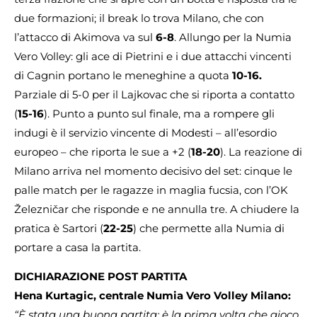
due formazioni; il break lo trova Milano, che con
l’attacco di Akimova va sul
6-8
. Allungo per la Numia
Vero Volley: gli ace di Pietrini e i due attacchi vincenti
di Cagnin portano le meneghine a quota
10-16.
Parziale di 5-0 per il Lajkovac che si riporta a contatto
(
15-16
). Punto a punto sul finale, ma a rompere gli
indugi è il servizio vincente di Modesti – all’esordio
europeo – che riporta le sue a +2 (
18-20
). La reazione di
Milano arriva nel momento decisivo del set: cinque le
palle match per le ragazze in maglia fucsia, con l’OK
Železničar che risponde e ne annulla tre. A chiudere la
pratica è Sartori (
22-25
) che permette alla Numia di
portare a casa la partita.
DICHIARAZIONE POST PARTITA
Hena Kurtagic, centrale Numia Vero Volley Milano:
“È stata una buona partita: è la prima volta che gioco