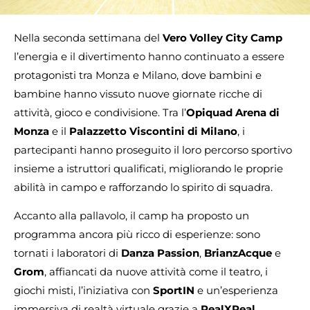
Nella seconda settimana del
Vero Volley City Camp
l’energia e il divertimento hanno continuato a essere
protagonisti tra Monza e Milano, dove bambini e
bambine hanno vissuto nuove giornate ricche di
attività, gioco e condivisione. Tra l’
Opiquad Arena di
Monza
e il
Palazzetto Viscontini di Milano
, i
partecipanti hanno proseguito il loro percorso sportivo
insieme a istruttori qualificati, migliorando le proprie
abilità in campo e rafforzando lo spirito di squadra.
Accanto alla pallavolo, il camp ha proposto un
programma ancora più ricco di esperienze: sono
tornati i laboratori di
Danza Passion
,
BrianzAcque
e
Grom
, affiancati da nuove attività come il teatro, i
giochi misti, l’iniziativa con
SportIN
e un’esperienza
immersiva di realtà virtuale grazie a
RealXReal
.