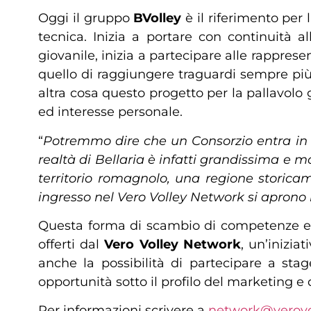
Oggi il gruppo
BVolley
è il riferimento per 
tecnica. Inizia a portare con continuità a
giovanile, inizia a partecipare alle rappresen
quello di raggiungere traguardi sempre più
altra cosa questo progetto per la pallavolo
ed interesse personale.
“
Potremmo dire che un Consorzio entra in 
realtà di Bellaria è infatti grandissima e m
territorio romagnolo, una regione storica
ingresso nel Vero Volley Network si aprono i
Questa forma di scambio di competenze e d
offerti dal
Vero Volley Network
, un’inizia
anche la possibilità di partecipare a stag
opportunità sotto il profilo del marketing e
Per informazioni scrivere a
network@verovo