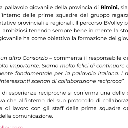
la pallavolo giovanile della provincia di
Rimini,
sia
ll’interno delle prime squadre del gruppo ragaz
tative provinciali e regionali. Il percorso BVolley p
 ambiziosi tenendo sempre bene in mente la storia
 giovanile ha come obiettivo la formazione dei gi
un altro Consorzio
– commenta il responsabile d
olto importante. Siamo molto felici di
continuare 
mente fondamentale per la pallavolo italiana. I 
nteressanti scenari di collaborazione reciproca”.
i esperienze reciproche si conferma una delle 
tiva che all’interno del suo protocollo di collabo
e di lavoro con gli staff delle prime squadre del
 della comunicazione.
lley.com
.