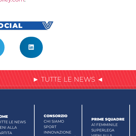
SOCIAL
► TUTTE LE NEWS ◄
CONSORZIO
OME
PRIME SQUADRE
CHI SIAMO
UTTE LE NEWS
A1 FEMMINILE
SPORT
IENI ALLA
SUPERLEGA
INNOVAZIONE
ARTITA
VIENI ALLA