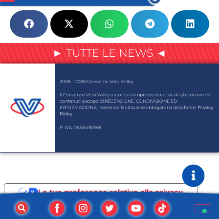
► TUTTE LE NEWS ◄
2008 – 2026 Consorzio Vero Volley
Il Consorzio Vero Volley autorizza la riproduzione totale e/o parziale dei
contenuti a scopo di RECENSIONE, CONDIVISIONE ED
INFORMAZIONE, inserendo la citazione obbligatoria della fonte.
Privacy
Policy
.
P. IVA: 06315490968
Le tue preferenze relative alla privacy
Informativa sulla raccolta