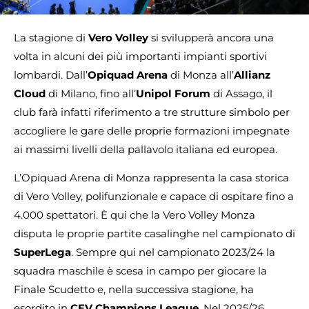
La stagione di
Vero Volley
si svilupperà ancora una
volta in alcuni dei più importanti impianti sportivi
lombardi. Dall’
Opiquad Arena
di Monza all’
Allianz
Cloud
di Milano, fino all’
Unipol Forum
di Assago, il
club farà infatti riferimento a tre strutture simbolo per
accogliere le gare delle proprie formazioni impegnate
ai massimi livelli della pallavolo italiana ed europea.
L’Opiquad Arena di Monza rappresenta la casa storica
di Vero Volley, polifunzionale e capace di ospitare fino a
4.000 spettatori. È qui che la Vero Volley Monza
disputa le proprie partite casalinghe nel campionato di
SuperLega
. Sempre qui nel campionato 2023/24 la
squadra maschile è scesa in campo per giocare la
Finale Scudetto e, nella successiva stagione, ha
esordito in
CEV Champions League
. Nel 2025/26,