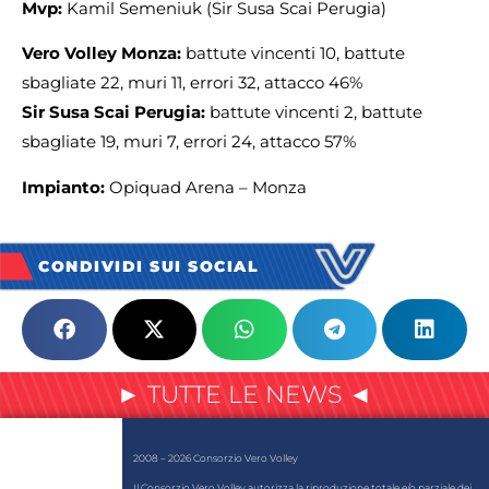
Mvp:
Kamil Semeniuk (Sir Susa Scai Perugia)
Vero Volley Monza:
battute vincenti 10, battute
sbagliate 22, muri 11, errori 32, attacco 46%
Sir Susa Scai Perugia:
battute vincenti 2, battute
sbagliate 19, muri 7, errori 24, attacco 57%
Impianto:
Opiquad Arena – Monza
CONDIVIDI SUI SOCIAL
► TUTTE LE NEWS ◄
2008 – 2026 Consorzio Vero Volley
Il Consorzio Vero Volley autorizza la riproduzione totale e/o parziale dei