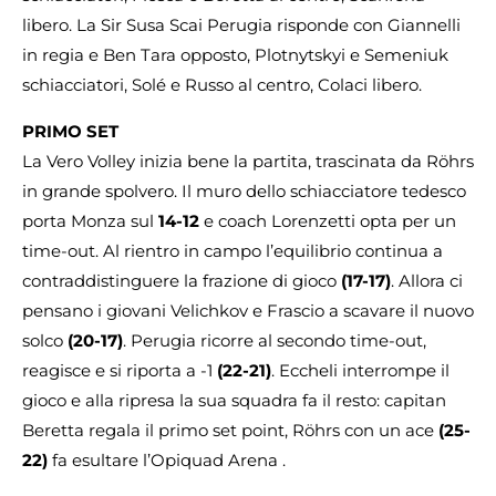
libero. La Sir Susa Scai Perugia risponde con Giannelli
in regia e Ben Tara opposto, Plotnytskyi e Semeniuk
schiacciatori, Solé e Russo al centro, Colaci libero.
PRIMO SET
La Vero Volley inizia bene la partita, trascinata da Röhrs
in grande spolvero. Il muro dello schiacciatore tedesco
porta Monza sul
14-12
e coach Lorenzetti opta per un
time-out. Al rientro in campo l’equilibrio continua a
contraddistinguere la frazione di gioco
(17-17)
. Allora ci
pensano i giovani Velichkov e Frascio a scavare il nuovo
solco
(20-17)
. Perugia ricorre al secondo time-out,
reagisce e si riporta a -1
(22-21)
. Eccheli interrompe il
gioco e alla ripresa la sua squadra fa il resto: capitan
Beretta regala il primo set point, Röhrs con un ace
(25-
22)
fa esultare l’Opiquad Arena .