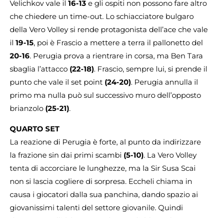
Velichkov vale il
16-13
e gli ospiti non possono fare altro
che chiedere un time-out. Lo schiacciatore bulgaro
della Vero Volley si rende protagonista dell’ace che vale
il
19-15
, poi è Frascio a mettere a terra il pallonetto del
20-16
. Perugia prova a rientrare in corsa, ma Ben Tara
sbaglia l’attacco
(22-18)
. Frascio, sempre lui, si prende il
punto che vale il set point
(24-20)
. Perugia annulla il
primo ma nulla può sul successivo muro dell’opposto
brianzolo
(25-21)
.
QUARTO SET
La reazione di Perugia è forte, al punto da indirizzare
la frazione sin dai primi scambi
(5-10)
. La Vero Volley
tenta di accorciare le lunghezze, ma la Sir Susa Scai
non si lascia cogliere di sorpresa. Eccheli chiama in
causa i giocatori dalla sua panchina, dando spazio ai
giovanissimi talenti del settore giovanile. Quindi