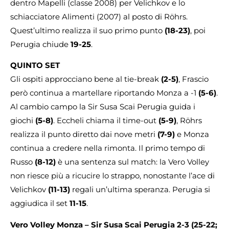
dentro Mapelli (classe 2008) per Velichkov e lo
schiacciatore Alimenti (2007) al posto di Röhrs.
Quest’ultimo realizza il suo primo punto
(18-23)
, poi
Perugia chiude
19-25
.
QUINTO SET
Gli ospiti approcciano bene al tie-break
(2-5)
, Frascio
però continua a martellare riportando Monza a -1
(5-6)
.
Al cambio campo la Sir Susa Scai Perugia guida i
giochi
(5-8)
. Eccheli chiama il time-out
(5-9)
, Röhrs
realizza il punto diretto dai nove metri
(7-9)
e Monza
continua a credere nella rimonta. Il primo tempo di
Russo
(8-12)
è una sentenza sul match: la Vero Volley
non riesce più a ricucire lo strappo, nonostante l’ace di
Velichkov
(11-13)
regali un’ultima speranza. Perugia si
aggiudica il set
11-15
.
Vero Volley Monza – Sir Susa Scai Perugia
2-3
(25-22;