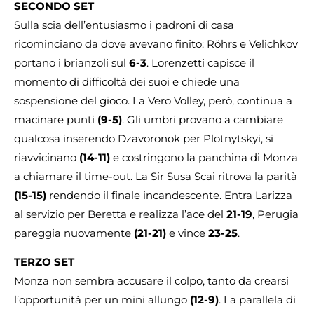
SECONDO SET
Sulla scia dell’entusiasmo i padroni di casa
ricominciano da dove avevano finito: Röhrs e Velichkov
portano i brianzoli sul
6-3
. Lorenzetti capisce il
momento di difficoltà dei suoi e chiede una
sospensione del gioco. La Vero Volley, però, continua a
macinare punti
(9-5)
. Gli umbri provano a cambiare
qualcosa inserendo Dzavoronok per Plotnytskyi, si
riavvicinano
(14-11)
e costringono la panchina di Monza
a chiamare il time-out. La Sir Susa Scai ritrova la parità
(15-15)
rendendo il finale incandescente. Entra Larizza
al servizio per Beretta e realizza l’ace del
21-19
, Perugia
pareggia nuovamente
(21-21)
e vince
23-25
.
TERZO SET
Monza non sembra accusare il colpo, tanto da crearsi
l’opportunità per un mini allungo
(12-9)
. La parallela di