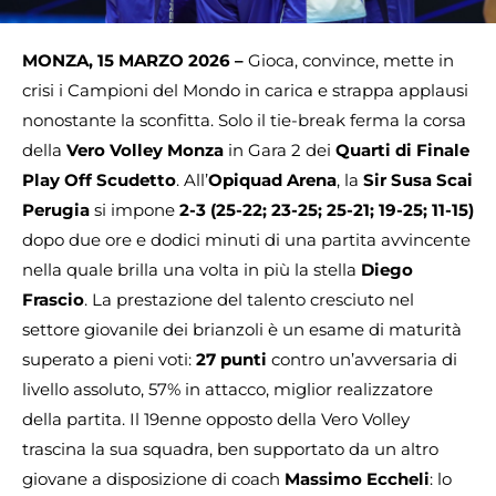
MONZA, 15 MARZO 2026 –
Gioca, convince, mette in
crisi i Campioni del Mondo in carica e strappa applausi
nonostante la sconfitta. Solo il tie-break ferma la corsa
della
Vero Volley Monza
in Gara 2 dei
Quarti di Finale
Play Off Scudetto
. All’
Opiquad Arena
, la
Sir Susa Scai
Perugia
si impone
2-3 (25-22; 23-25; 25-21; 19-25; 11-15)
dopo due ore e dodici minuti di una partita avvincente
nella quale brilla una volta in più la stella
Diego
Frascio
. La prestazione del talento cresciuto nel
settore giovanile dei brianzoli è un esame di maturità
superato a pieni voti:
27 punti
contro un’avversaria di
livello assoluto, 57% in attacco, miglior realizzatore
della partita. Il 19enne opposto della Vero Volley
trascina la sua squadra, ben supportato da un altro
giovane a disposizione di coach
Massimo Eccheli
: lo