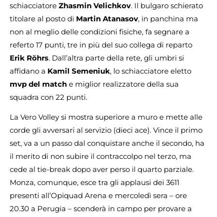
schiacciatore
Zhasmin Velichkov
. Il bulgaro schierato
titolare al posto di
Martin Atanasov
, in panchina ma
non al meglio delle condizioni fisiche, fa segnare a
referto 17 punti, tre in più del suo collega di reparto
Erik Röhrs
. Dall’altra parte della rete, gli umbri si
affidano a
Kamil Semeniuk
, lo schiacciatore eletto
mvp del match
e miglior realizzatore della sua
squadra con 22 punti.
La Vero Volley si mostra superiore a muro e mette alle
corde gli avversari al servizio (dieci ace). Vince il primo
set, va a un passo dal conquistare anche il secondo, ha
il merito di non subire il contraccolpo nel terzo, ma
cede al tie-break dopo aver perso il quarto parziale.
Monza, comunque, esce tra gli applausi dei 3611
presenti all’Opiquad Arena e mercoledì sera – ore
20.30 a Perugia – scenderà in campo per provare a