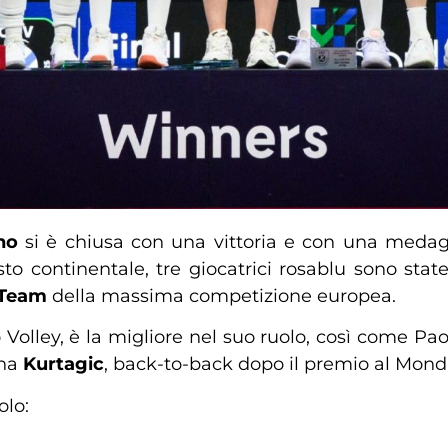
no
si è chiusa con una vittoria e con una medagl
sto continentale, tre giocatrici rosablu sono state 
 Team
della massima competizione europea.
o Volley, è la migliore nel suo ruolo, così come Pa
ena
Kurtagic
, back-to-back dopo il premio al Mondi
olo: