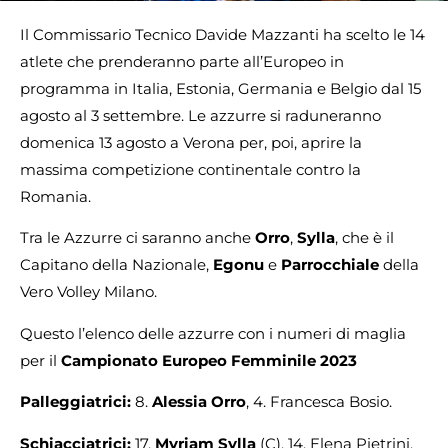
Il Commissario Tecnico Davide Mazzanti ha scelto le 14
atlete che prenderanno parte all’Europeo in
programma in Italia, Estonia, Germania e Belgio dal 15
agosto al 3 settembre. Le azzurre si raduneranno
domenica 13 agosto a Verona per, poi, aprire la
massima competizione continentale contro la
Romania.
Tra le Azzurre ci saranno anche
Orro
,
Sylla
, che è il
Capitano della Nazionale,
Egonu
e
Parrocchiale
della
Vero Volley Milano.
Questo l’elenco delle azzurre con i numeri di maglia
per il
Campionato Europeo Femminile 2023
Palleggiatrici:
8.
Alessia Orro
, 4. Francesca Bosio.
Schiacciatrici:
17.
Myriam Sylla
(C), 14. Elena Pietrini,