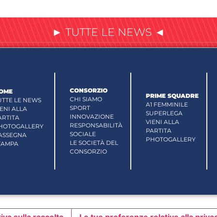
► TUTTE LE NEWS ◄
CONSORZIO
OME
PRIME SQUADRE
CHI SIAMO
UTTE LE NEWS
A1 FEMMINILE
SPORT
IENI ALLA
SUPERLEGA
INNOVAZIONE
ARTITA
VIENI ALLA
RESPONSABILITÀ
HOTOGALLERY
PARTITA
SOCIALE
ASSEGNA
PHOTOGALLERY
LE SOCIETÀ DEL
TAMPA
CONSORZIO
iva sulla raccolta
Le tue preferenze relative alla priva