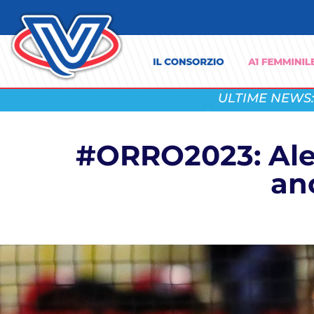
ULTIME NEWS:
#ORRO2023: Ales
an