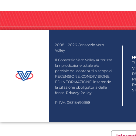
2008 – 2026 Consorzio Vero
Volley
H
Il Consorzio Vero Volley autorizza
T
la riproduzione totale e/o
V
parziale dei contenuti a scopo di
P
RECENSIONE, CONDIVISIONE
P
ED INFORMAZIONE, inserendo
R
la citazione obbligatoria della
S
fonte.
Privacy Policy
.
P. IVA: 06315490968
Informat