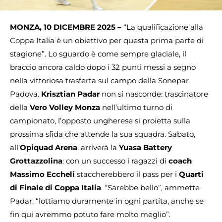
MONZA, 10 DICEMBRE 2025 –
“La qualificazione alla
Coppa Italia è un obiettivo per questa prima parte di
stagione”. Lo sguardo è come sempre glaciale, il
braccio ancora caldo dopo i 32 punti messi a segno
nella vittoriosa trasferta sul campo della Sonepar
Padova.
Krisztian Padar
non si nasconde: trascinatore
della
Vero Volley Monza
nell’ultimo turno di
campionato, l’opposto ungherese si proietta sulla
prossima sfida che attende la sua squadra. Sabato,
all’
Opiquad Arena
, arriverà la
Yuasa Battery
Grottazzolina
: con un successo i ragazzi di
coach
Massimo Eccheli
staccherebbero il pass per i
Quarti
di Finale di Coppa Italia
. “Sarebbe bello”, ammette
Padar, “lottiamo duramente in ogni partita, anche se
fin qui avremmo potuto fare molto meglio”.