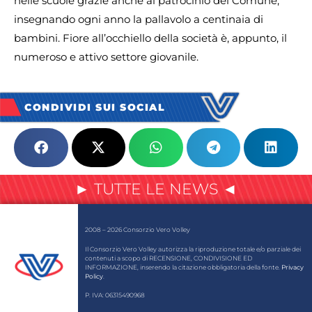
nelle scuole grazie anche al patrocinio del Comune,
insegnando ogni anno la pallavolo a centinaia di
bambini. Fiore all’occhiello della società è, appunto, il
numeroso e attivo settore giovanile.
CONDIVIDI SUI SOCIAL
► TUTTE LE NEWS ◄
2008 – 2026 Consorzio Vero Volley
Il Consorzio Vero Volley autorizza la riproduzione totale e/o parziale dei
contenuti a scopo di RECENSIONE, CONDIVISIONE ED
INFORMAZIONE, inserendo la citazione obbligatoria della fonte.
Privacy
Policy
.
P. IVA: 06315490968