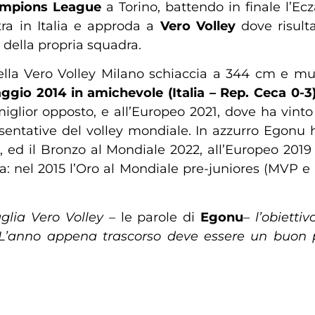
mpions League
a Torino, battendo in finale l’Ec
ra in Italia e approda a
Vero Volley
dove risult
della propria squadra.
 della Vero Volley Milano schiaccia a 344 cm e mu
aggio 2014 in amichevole (Italia – Rep. Ceca 0-3
lior opposto, e all’Europeo 2021, dove ha vinto
sentative del volley mondiale. In azzurro Egonu h
7, ed il Bronzo al Mondiale 2022, all’Europeo 201
lia: nel 2015 l’Oro al Mondiale pre-juniores (MVP e 
glia Vero Volley
– le parole di
Egonu
–
l’obietti
. L’anno appena trascorso deve essere un buon 