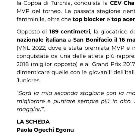
la Coppa di Turchia, conquista la
CEV Cha
MVP del torneo. La passata stagione rient
femminile, oltre che
top blocker
e
top acer
Opposto di
189 centimetri
, la giocatrice
nazionale italiana
a
San Bonifacio il 16 m
(VNL 2022, dove è stata premiata MVP e mig
conquistate da una delle atlete più rappre
2018 (miglior opposto) e al Grand Prix 201
dimenticare quelle con le giovanili dell’Ita
Juniores.
“
Sarà la mia seconda stagione con la ma
migliorare e puntare sempre più in alto
maggiori”
.
LA SCHEDA
Paola Ogechi Egonu