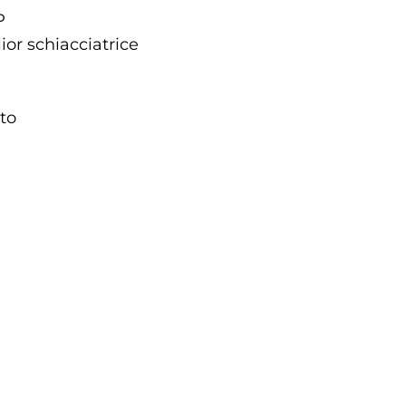
P
or schiacciatrice
to