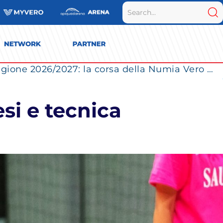
LVF A1 Fineco, ufficiale il calendario della stagione 2026/2027: la corsa della Numia Vero Volley Milano verso lo Scudetto parte dalla sfida contro Firenze
si e tecnica