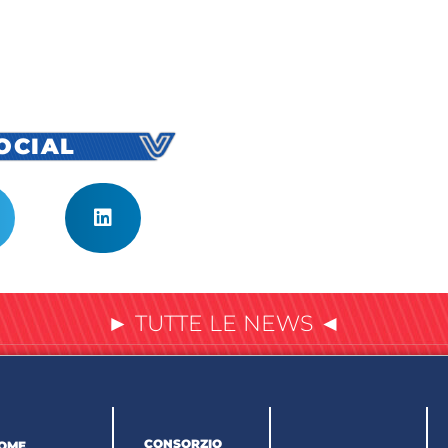
SOCIAL
► TUTTE LE NEWS ◄
CONSORZIO
OME