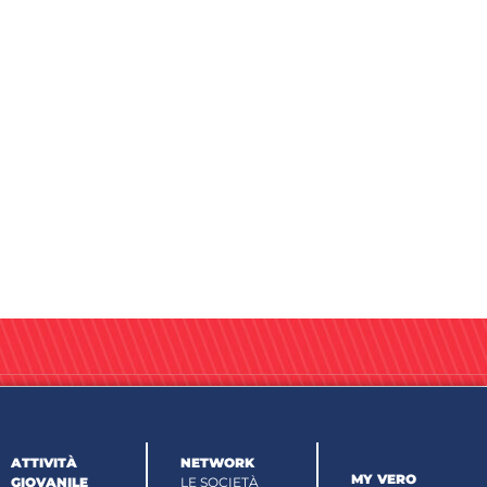
ATTIVITÀ
NETWORK
MY VERO
GIOVANILE
LE SOCIETÀ