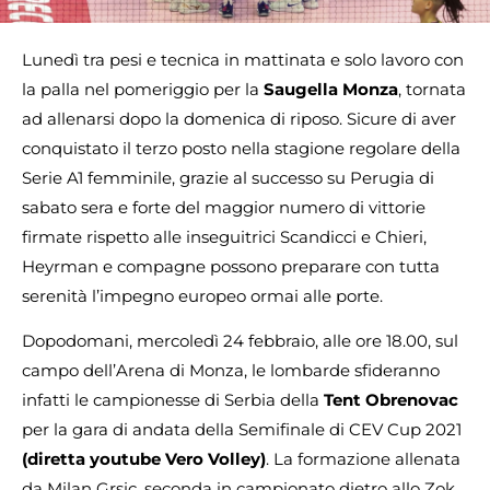
Lunedì tra pesi e tecnica in mattinata e solo lavoro con
la palla nel pomeriggio per la
Saugella Monza
, tornata
ad allenarsi dopo la domenica di riposo. Sicure di aver
conquistato il terzo posto nella stagione regolare della
Serie A1 femminile, grazie al successo su Perugia di
sabato sera e forte del maggior numero di vittorie
firmate rispetto alle inseguitrici Scandicci e Chieri,
Heyrman e compagne possono preparare con tutta
serenità l’impegno europeo ormai alle porte.
Dopodomani, mercoledì 24 febbraio, alle ore 18.00, sul
campo dell’Arena di Monza, le lombarde sfideranno
infatti le campionesse di Serbia della
Tent Obrenovac
per la gara di andata della Semifinale di CEV Cup 2021
(diretta youtube Vero Volley)
. La formazione allenata
da Milan Grsic, seconda in campionato dietro allo Zok