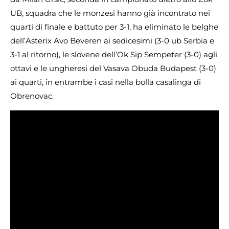
UB, squadra che le monzesi hanno già incontrato nei
quarti di finale e battuto per 3-1, ha eliminato le belghe
dell’Asterix Avo Beveren ai sedicesimi (3-0 ub Serbia e
3-1 al ritorno), le slovene dell’Ok Sip Sempeter (3-0) agli
ottavi e le ungheresi del Vasava Obuda Budapest (3-0)
ai quarti, in entrambe i casi nella bolla casalinga di
Obrenovac.