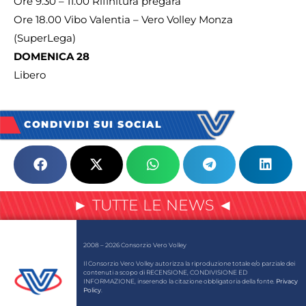
Ore 9.30 – 11.00 Rifinitura pregara
Ore 18.00 Vibo Valentia – Vero Volley Monza
(SuperLega)
DOMENICA 28
Libero
CONDIVIDI SUI SOCIAL
► TUTTE LE NEWS ◄
2008 – 2026 Consorzio Vero Volley
Il Consorzio Vero Volley autorizza la riproduzione totale e/o parziale dei
contenuti a scopo di RECENSIONE, CONDIVISIONE ED
INFORMAZIONE, inserendo la citazione obbligatoria della fonte.
Privacy
Policy
.