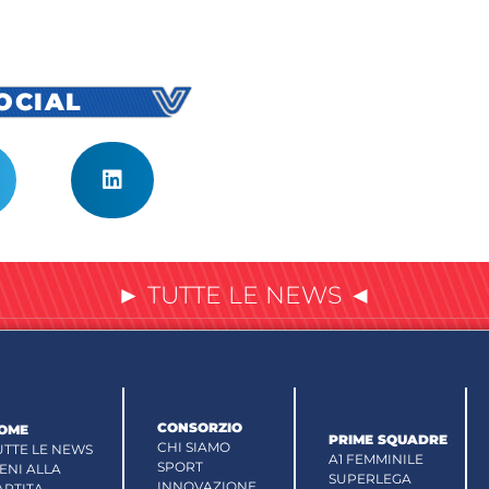
SOCIAL
► TUTTE LE NEWS ◄
CONSORZIO
OME
PRIME SQUADRE
CHI SIAMO
UTTE LE NEWS
A1 FEMMINILE
SPORT
IENI ALLA
SUPERLEGA
INNOVAZIONE
ARTITA