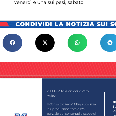
venerdì e una sui pesi, sabato.
CONDIVIDI LA NOTIZIA SUI 
2008 – 2026 Consorzio Vero
Volley
H
Il Consorzio Vero Volley autorizza
T
la riproduzione totale e/o
V
parziale dei contenuti a scopo di
P