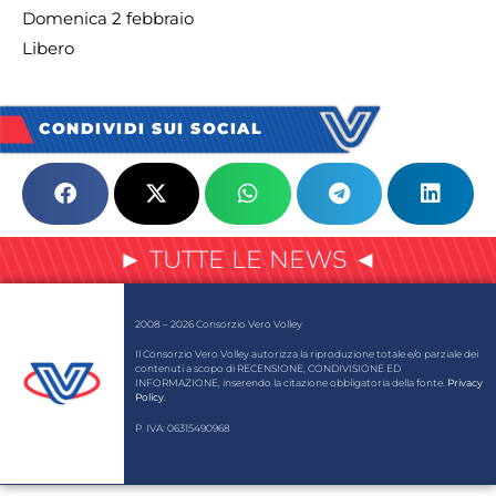
Domenica 2 febbraio
Libero
CONDIVIDI SUI SOCIAL
► TUTTE LE NEWS ◄
2008 – 2026 Consorzio Vero Volley
Il Consorzio Vero Volley autorizza la riproduzione totale e/o parziale dei
contenuti a scopo di RECENSIONE, CONDIVISIONE ED
INFORMAZIONE, inserendo la citazione obbligatoria della fonte.
Privacy
Policy
.
P. IVA: 06315490968