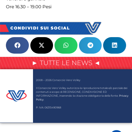
Ore 16.30 – 19.00 Pesi
CONDIVIDI SUI SOCIAL
► TUTTE LE NEWS ◄
2008 – 2026 Consorzio Vero Volley
Il Consorzio Vero Volley autorizza la riproduzione totale e/o parziale dei
contenuti a scopo di RECENSIONE, CONDIVISIONE ED
INFORMAZIONE, inserendo la citazione obbligatoria della fonte.
Privacy
Policy
.
P. IVA: 06315490968