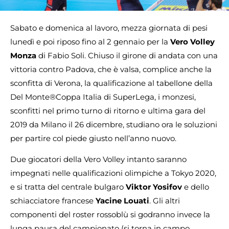
Sabato e domenica al lavoro, mezza giornata di pesi
lunedì e poi riposo fino al 2 gennaio per la
Vero Volley
Monza
di Fabio Soli. Chiuso il girone di andata con una
vittoria contro Padova, che è valsa, complice anche la
sconfitta di Verona, la qualificazione al tabellone della
Del Monte®Coppa Italia di SuperLega, i monzesi,
sconfitti nel primo turno di ritorno e ultima gara del
2019 da Milano il 26 dicembre, studiano ora le soluzioni
per partire col piede giusto nell’anno nuovo.
Due giocatori della Vero Volley intanto saranno
impegnati nelle qualificazioni olimpiche a Tokyo 2020,
e si tratta del centrale bulgaro
Viktor Yosifov
e dello
schiacciatore francese
Yacine Louati
. Gli altri
componenti del roster rossoblù si godranno invece la
lunga pausa del campionato (si torna in campo