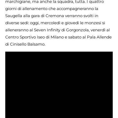
marchigiane, ma anche la squadra, tutta. I quattro
giorni di allenamento che accompagneranno la
Saugella alla gara di Cremona verranno svolti in
diverse sedi: oggi, mercoledì e giovedì le monzesi si
alleneranno al Seven Infinity di Gorgonzola, venerdì al
Centro Sportivo Iseo di Milano e sabato al Pala Allende
di Cinisello Balsamo.