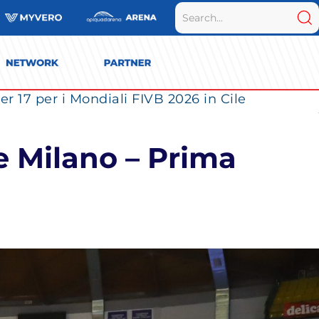
La Numia Vero Volley completa il roster: la schiacciatrice portoricana Valeria Vázquez Gomez è l’ultimo innesto di Milano per la stagione 2026/2027
 Milano – Prima