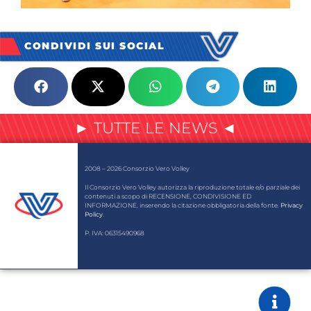
CONDIVIDI SUI SOCIAL
► TUTTE LE NEWS ◄
2008 – 2026 Consorzio Vero Volley
Il Consorzio Vero Volley autorizza la riproduzione totale e/o parziale dei
contenuti a scopo di RECENSIONE, CONDIVISIONE ED
INFORMAZIONE, inserendo la citazione obbligatoria della fonte.
Privacy
Policy
.
P. IVA: 06315490968