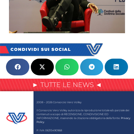
CONDIVIDI SUI SOCIAL
► TUTTE LE NEWS ◄
2008 – 2026 Consorzio Vero Volley
Il Consorzio Vero Volley autorizza la riproduzione totale e/o parziale dei
contenuti a scopo di RECENSIONE, CONDIVISIONE ED
INFORMAZIONE, inserendo la citazione obbligatoria della fonte.
Privacy
Policy
.
P. IVA: 06315490968