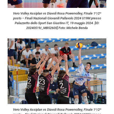
Vero Volley Assiplan vs Diavoli Rosa Powervolley, FInale 1º/2º
posto – Finali Nazionali Giovanili Pallavolo 2024 U19M presso
Palazzetto dello Sport San Giustino IT, 19 maggio 2024. [ID:
20240519/_MB52605] Foto: Michele Benda
Vero Volley Assiplan vs Diavoli Rosa Powervolley, FInale 1º/2º